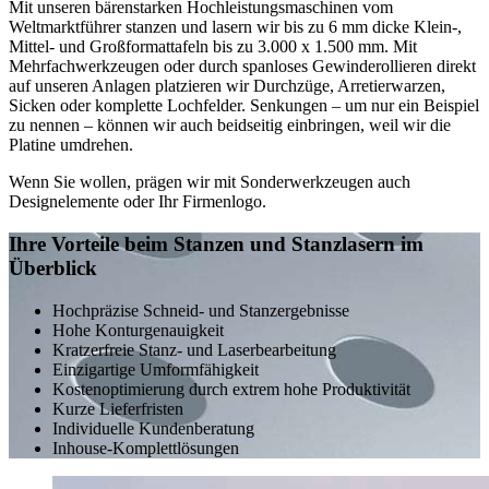
Mit unseren bärenstarken Hochleistungsmaschinen vom
Weltmarktführer stanzen und lasern wir bis zu 6 mm dicke Klein-,
Mittel- und Großformattafeln bis zu 3.000 x 1.500 mm. Mit
Mehrfachwerkzeugen oder durch spanloses Gewinderollieren direkt
auf unseren Anlagen platzieren wir Durchzüge, Arretierwarzen,
Sicken oder komplette Lochfelder. Senkungen – um nur ein Beispiel
zu nennen – können wir auch beidseitig einbringen, weil wir die
Platine umdrehen.
Wenn Sie wollen, prägen wir mit Sonderwerkzeugen auch
Designelemente oder Ihr Firmenlogo.
Ihre Vorteile beim Stanzen und Stanzlasern im
Überblick
Hochpräzise Schneid- und Stanzergebnisse
Hohe Konturgenauigkeit
Kratzerfreie Stanz- und Laserbearbeitung
Einzigartige Umformfähigkeit
Kostenoptimierung durch extrem hohe Produktivität
Kurze Lieferfristen
Individuelle Kundenberatung
Inhouse-Komplettlösungen