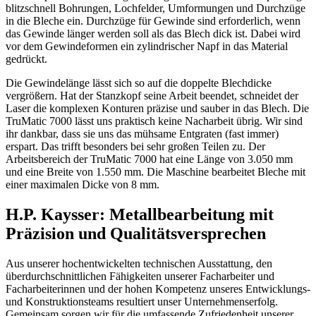
blitzschnell Bohrungen, Lochfelder, Umformungen und Durchzüge
in die Bleche ein. Durchzüge für Gewinde sind erforderlich, wenn
das Gewinde länger werden soll als das Blech dick ist. Dabei wird
vor dem Gewindeformen ein zylindrischer Napf in das Material
gedrückt.
Die Gewindelänge lässt sich so auf die doppelte Blechdicke
vergrößern. Hat der Stanzkopf seine Arbeit beendet, schneidet der
Laser die komplexen Konturen präzise und sauber in das Blech. Die
TruMatic 7000 lässt uns praktisch keine Nacharbeit übrig. Wir sind
ihr dankbar, dass sie uns das mühsame Entgraten (fast immer)
erspart. Das trifft besonders bei sehr großen Teilen zu. Der
Arbeitsbereich der TruMatic 7000 hat eine Länge von 3.050 mm
und eine Breite von 1.550 mm. Die Maschine bearbeitet Bleche mit
einer maximalen Dicke von 8 mm.
H.P. Kaysser: Metallbearbeitung mit
Präzision und Qualitätsversprechen
Aus unserer hochentwickelten technischen Ausstattung, den
überdurchschnittlichen Fähigkeiten unserer Facharbeiter und
Facharbeiterinnen und der hohen Kompetenz unseres Entwicklungs-
und Konstruktionsteams resultiert unser Unternehmenserfolg.
Gemeinsam sorgen wir für die umfassende Zufriedenheit unserer