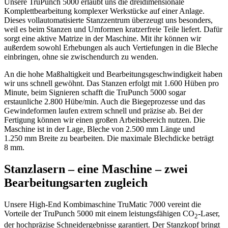
Unsere TruPunch 5000 erlaubt uns die dreidimensionale
Komplettbearbeitung komplexer Werkstücke auf einer Anlage.
Dieses vollautomatisierte Stanzzentrum überzeugt uns besonders,
weil es beim Stanzen und Umformen kratzerfreie Teile liefert. Dafür
sorgt eine aktive Matrize in der Maschine. Mit ihr können wir
außerdem sowohl Erhebungen als auch Vertiefungen in die Bleche
einbringen, ohne sie zwischendurch zu wenden.
An die hohe Maßhaltigkeit und Bearbeitungsgeschwindigkeit haben
wir uns schnell gewöhnt. Das Stanzen erfolgt mit 1.600 Hüben pro
Minute, beim Signieren schafft die TruPunch 5000 sogar
erstaunliche 2.800 Hübe/min. Auch die Biegeprozesse und das
Gewindeformen laufen extrem schnell und präzise ab. Bei der
Fertigung können wir einen großen Arbeitsbereich nutzen. Die
Maschine ist in der Lage, Bleche von 2.500 mm Länge und
1.250 mm Breite zu bearbeiten. Die maximale Blechdicke beträgt
8 mm.
Stanzlasern – eine Maschine – zwei
Bearbeitungsarten zugleich
Unsere High-End Kombimaschine TruMatic 7000 vereint die
Vorteile der TruPunch 5000 mit einem leistungsfähigen CO
-Laser,
2
der hochpräzise Schneidergebnisse garantiert. Der Stanzkopf bringt