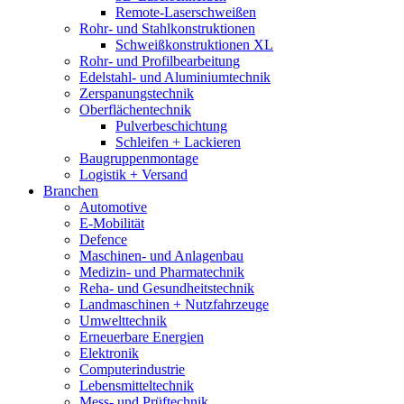
Remote-Laserschweißen
Rohr- und Stahlkonstruktionen
Schweißkonstruktionen XL
Rohr- und Profilbearbeitung
Edelstahl- und Aluminiumtechnik
Zerspanungstechnik
Oberflächentechnik
Pulverbeschichtung
Schleifen + Lackieren
Baugruppenmontage
Logistik + Versand
Branchen
Automotive
E-Mobilität
Defence
Maschinen- und Anlagenbau
Medizin- und Pharmatechnik
Reha- und Gesundheitstechnik
Landmaschinen + Nutzfahrzeuge
Umwelttechnik
Erneuerbare Energien
Elektronik
Computerindustrie
Lebensmitteltechnik
Mess- und Prüftechnik