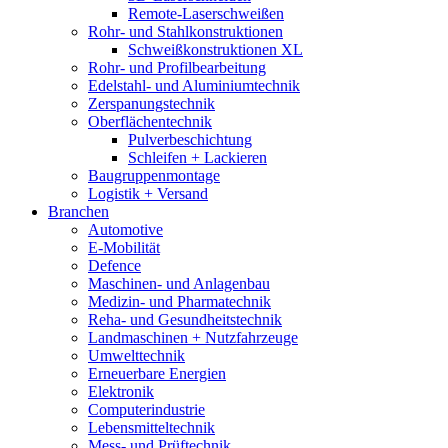
Remote-Laserschweißen
Rohr- und Stahlkonstruktionen
Schweißkonstruktionen XL
Rohr- und Profilbearbeitung
Edelstahl- und Aluminiumtechnik
Zerspanungstechnik
Oberflächentechnik
Pulverbeschichtung
Schleifen + Lackieren
Baugruppenmontage
Logistik + Versand
Branchen
Automotive
E-Mobilität
Defence
Maschinen- und Anlagenbau
Medizin- und Pharmatechnik
Reha- und Gesundheitstechnik
Landmaschinen + Nutzfahrzeuge
Umwelttechnik
Erneuerbare Energien
Elektronik
Computerindustrie
Lebensmitteltechnik
Mess- und Prüftechnik