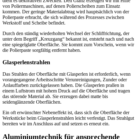
dient es dekorativen Zwecken. Den Glanz erzeugen wir mit Hilfe
von Poliermaschinen, auf denen Polierscheiben zum Einsatz
kommen. Der geringe Materialabtrag wird hauptsächlich von der
Polierpaste erbracht, die sich während des Prozesses zwischen
Werkstoff und Scheibe befindet.
Durch den ständig wiederholten Wechsel der Schliffrichtung, der
unter dem Begriff „Kreuzgang“ bekannt ist, entsteht nach und nach
eine spiegelglatte Oberfläche. Sie kommt zum Vorschein, wenn wir
die Polierpaste sorgfältig entfernt haben.
Glasperlenstrahlen
Das Strahlen der Oberfläche mit Glasperlen ist erforderlich, wenn
vorangegangene Arbeitsschritte Verunreinigungen, Zunder oder
Anlauffarben zurückgelassen haben. Die Glasperlen prallen in
einem Luftstrom mit hohem Druck auf die Oberfläche und tragen
das störende Material ab. Sie erzeugen dabei matte bis
seidenglänzende Oberflächen.
Ein oft erwünschter Nebeneffekt ist, dass sich die Oberfläche der
Werkstücke beim Glasperlenstrahlen leicht verfestigt. Das Strahlgut
bereiten wir im Anschluss auf und setzen es erneut ein.
Aluminiumtechnik für ansprechende