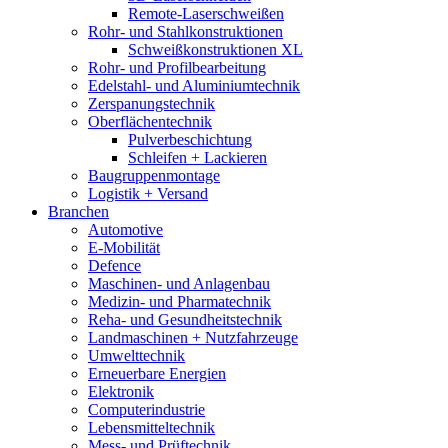
Remote-Laserschweißen
Rohr- und Stahlkonstruktionen
Schweißkonstruktionen XL
Rohr- und Profilbearbeitung
Edelstahl- und Aluminiumtechnik
Zerspanungstechnik
Oberflächentechnik
Pulverbeschichtung
Schleifen + Lackieren
Baugruppenmontage
Logistik + Versand
Branchen
Automotive
E-Mobilität
Defence
Maschinen- und Anlagenbau
Medizin- und Pharmatechnik
Reha- und Gesundheitstechnik
Landmaschinen + Nutzfahrzeuge
Umwelttechnik
Erneuerbare Energien
Elektronik
Computerindustrie
Lebensmitteltechnik
Mess- und Prüftechnik