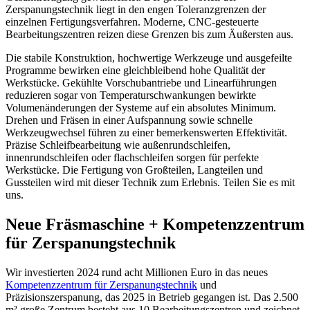
Zerspanungstechnik liegt in den engen Toleranzgrenzen der
einzelnen Fertigungsverfahren. Moderne, CNC-gesteuerte
Bearbeitungszentren reizen diese Grenzen bis zum Äußersten aus.
Die stabile Konstruktion, hochwertige Werkzeuge und ausgefeilte
Programme bewirken eine gleichbleibend hohe Qualität der
Werkstücke. Gekühlte Vorschubantriebe und Linearführungen
reduzieren sogar von Temperaturschwankungen bewirkte
Volumenänderungen der Systeme auf ein absolutes Minimum.
Drehen und Fräsen in einer Aufspannung sowie schnelle
Werkzeugwechsel führen zu einer bemerkenswerten Effektivität.
Präzise Schleifbearbeitung wie außenrundschleifen,
innenrundschleifen oder flachschleifen sorgen für perfekte
Werkstücke. Die Fertigung von Großteilen, Langteilen und
Gussteilen wird mit dieser Technik zum Erlebnis. Teilen Sie es mit
uns.
Neue Fräsmaschine + Kompetenzzentrum
für Zerspanungstechnik
Wir investierten 2024 rund acht Millionen Euro in das neues
Kompetenzzentrum für Zerspanungstechnik
und
Präzisionszerspanung, das 2025 in Betrieb gegangen ist. Das 2.500
m² große Zentrum besteht aus 10 Bearbeitungszentren und zeichnet