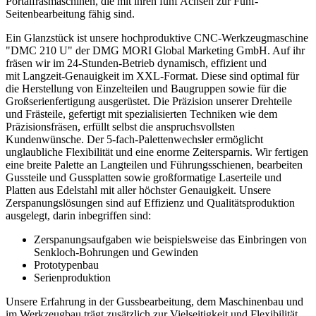
Portalfräsmaschinen, die mit ihren fünf Achsen zur Fünf-
Seitenbearbeitung fähig sind.
Ein Glanzstück ist unsere hochproduktive CNC-Werkzeugmaschine
"DMC 210 U" der DMG MORI Global Marketing GmbH. Auf ihr
fräsen wir im 24-Stunden-Betrieb dynamisch, effizient und
mit Langzeit-Genauigkeit im XXL-Format. Diese sind optimal für
die Herstellung von Einzelteilen und Baugruppen sowie für die
Großserienfertigung ausgerüstet. Die Präzision unserer Drehteile
und Frästeile, gefertigt mit spezialisierten Techniken wie dem
Präzisionsfräsen, erfüllt selbst die anspruchsvollsten
Kundenwünsche. Der 5-fach-Palettenwechsler ermöglicht
unglaubliche Flexibilität und eine enorme Zeitersparnis. Wir fertigen
eine breite Palette an Langteilen und Führungsschienen, bearbeiten
Gussteile und Gussplatten sowie großformatige Laserteile und
Platten aus Edelstahl mit aller höchster Genauigkeit. Unsere
Zerspanungslösungen sind auf Effizienz und Qualitätsproduktion
ausgelegt, darin inbegriffen sind:
Zerspanungsaufgaben wie beispielsweise das Einbringen von
Senkloch-Bohrungen und Gewinden
Prototypenbau
Serienproduktion
Unsere Erfahrung in der Gussbearbeitung, dem Maschinenbau und
im Werkzeugbau trägt zusätzlich zur Vielseitigkeit und Flexibilität