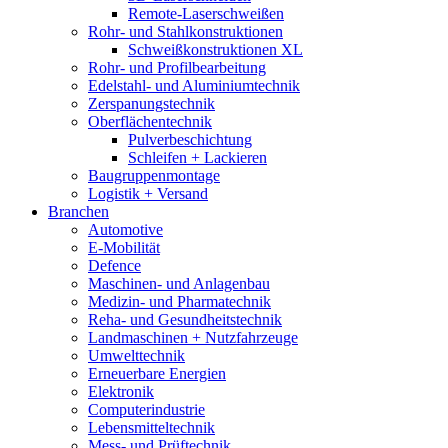
Remote-Laserschweißen
Rohr- und Stahlkonstruktionen
Schweißkonstruktionen XL
Rohr- und Profilbearbeitung
Edelstahl- und Aluminiumtechnik
Zerspanungstechnik
Oberflächentechnik
Pulverbeschichtung
Schleifen + Lackieren
Baugruppenmontage
Logistik + Versand
Branchen
Automotive
E-Mobilität
Defence
Maschinen- und Anlagenbau
Medizin- und Pharmatechnik
Reha- und Gesundheitstechnik
Landmaschinen + Nutzfahrzeuge
Umwelttechnik
Erneuerbare Energien
Elektronik
Computerindustrie
Lebensmitteltechnik
Mess- und Prüftechnik