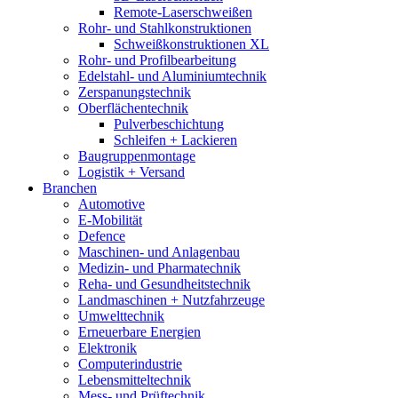
Remote-Laserschweißen
Rohr- und Stahlkonstruktionen
Schweißkonstruktionen XL
Rohr- und Profilbearbeitung
Edelstahl- und Aluminiumtechnik
Zerspanungstechnik
Oberflächentechnik
Pulverbeschichtung
Schleifen + Lackieren
Baugruppenmontage
Logistik + Versand
Branchen
Automotive
E-Mobilität
Defence
Maschinen- und Anlagenbau
Medizin- und Pharmatechnik
Reha- und Gesundheitstechnik
Landmaschinen + Nutzfahrzeuge
Umwelttechnik
Erneuerbare Energien
Elektronik
Computerindustrie
Lebensmitteltechnik
Mess- und Prüftechnik