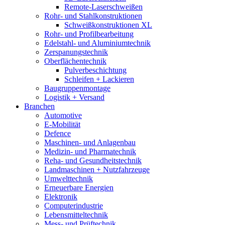
Remote-Laserschweißen
Rohr- und Stahlkonstruktionen
Schweißkonstruktionen XL
Rohr- und Profilbearbeitung
Edelstahl- und Aluminiumtechnik
Zerspanungstechnik
Oberflächentechnik
Pulverbeschichtung
Schleifen + Lackieren
Baugruppenmontage
Logistik + Versand
Branchen
Automotive
E-Mobilität
Defence
Maschinen- und Anlagenbau
Medizin- und Pharmatechnik
Reha- und Gesundheitstechnik
Landmaschinen + Nutzfahrzeuge
Umwelttechnik
Erneuerbare Energien
Elektronik
Computerindustrie
Lebensmitteltechnik
Mess- und Prüftechnik