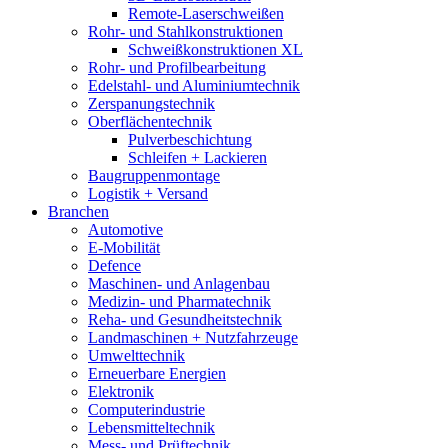
Remote-Laserschweißen
Rohr- und Stahlkonstruktionen
Schweißkonstruktionen XL
Rohr- und Profilbearbeitung
Edelstahl- und Aluminiumtechnik
Zerspanungstechnik
Oberflächentechnik
Pulverbeschichtung
Schleifen + Lackieren
Baugruppenmontage
Logistik + Versand
Branchen
Automotive
E-Mobilität
Defence
Maschinen- und Anlagenbau
Medizin- und Pharmatechnik
Reha- und Gesundheitstechnik
Landmaschinen + Nutzfahrzeuge
Umwelttechnik
Erneuerbare Energien
Elektronik
Computerindustrie
Lebensmitteltechnik
Mess- und Prüftechnik